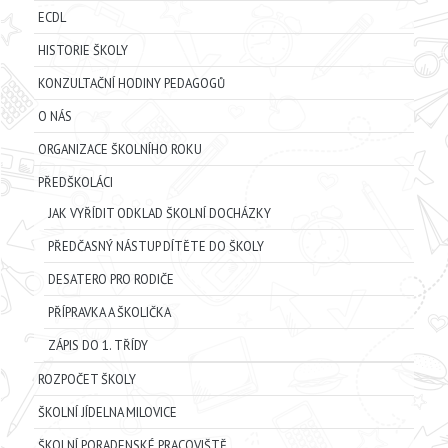
ECDL
HISTORIE ŠKOLY
KONZULTAČNÍ HODINY PEDAGOGŮ
O NÁS
ORGANIZACE ŠKOLNÍHO ROKU
PŘEDŠKOLÁCI
JAK VYŘÍDIT ODKLAD ŠKOLNÍ DOCHÁZKY
PŘEDČASNÝ NÁSTUP DÍTĚTE DO ŠKOLY
DESATERO PRO RODIČE
PŘÍPRAVKA A ŠKOLIČKA
ZÁPIS DO 1. TŘÍDY
ROZPOČET ŠKOLY
ŠKOLNÍ JÍDELNA MILOVICE
ŠKOLNÍ PORADENSKÉ PRACOVIŠTĚ