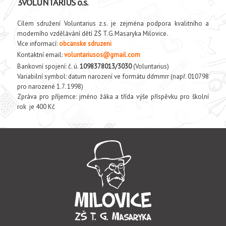
3VOLUNTARIUS o.s.
Cílem sdružení Voluntarius z.s. je zejména podpora kvalitního a
moderního vzdělávání dětí ZŠ T.G.Masaryka Milovice.
Více informací:
obcanske sdruzeni
Kontaktní email:
voluntariusos@gmail.com
Bankovní spojení: č. ú.
1098378013/3030
(Voluntarius)
Variabilní symbol: datum narození ve formátu ddmmrr (např. 010798
pro narozené 1.7. 1998)
Zpráva pro příjemce: jméno žáka a třída výše příspěvku pro školní
rok je 400 Kč