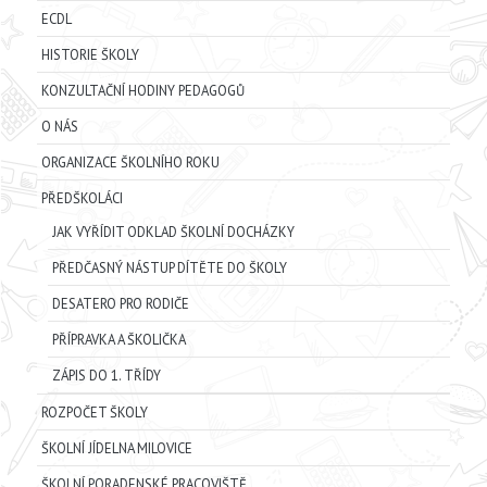
ECDL
HISTORIE ŠKOLY
KONZULTAČNÍ HODINY PEDAGOGŮ
O NÁS
ORGANIZACE ŠKOLNÍHO ROKU
PŘEDŠKOLÁCI
JAK VYŘÍDIT ODKLAD ŠKOLNÍ DOCHÁZKY
PŘEDČASNÝ NÁSTUP DÍTĚTE DO ŠKOLY
DESATERO PRO RODIČE
PŘÍPRAVKA A ŠKOLIČKA
ZÁPIS DO 1. TŘÍDY
ROZPOČET ŠKOLY
ŠKOLNÍ JÍDELNA MILOVICE
ŠKOLNÍ PORADENSKÉ PRACOVIŠTĚ