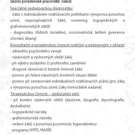
Školní poradenské pracoviště nabízí
Speciálně pedagogickou diagnostiku:
- žáků s individuálními vzdělávacími potřebami: vývojovou poruchou
učení, neprospívajících žáků, screening logopedických a
grafomotorických obtíží
- diagnostiku třídních kolektivů, sociometrická šetření (prevence
chování, šikany)
Konzultační a poradenskou činnost rodičům a pedagogům v oblasti:
- zdravého psychického vývoje
- výukových a výchovných obtíží žáků
- při výběru studijního či profesního zaměření
- drogové závislosti či trestné činnosti žáků
- pomoc při řešení náročných životních situací dítěte
- pomoc při sestavování individuálních vzdělávacích plánů (pro žáky
s vývojovou poruchou učení, žáky mimořádně nadané)
Terapeutickou činnost – ambulantní péči:
- při korekci výukových obtíží (dyslexie, dysgrafie, dysortografie,
dyskalkulie)
- logopedické nácviky
- grafomotorické nácviky
- vedení žáků s poruchou pozornosti, hyperaktivitou
- programy HYPO, MAXÍK