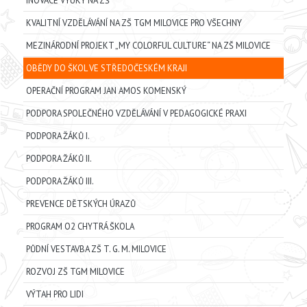
INOVACE VÝUKY NA ZŠ
KVALITNÍ VZDĚLÁVÁNÍ NA ZŠ TGM MILOVICE PRO VŠECHNY
MEZINÁRODNÍ PROJEKT „MY COLORFUL CULTURE“ NA ZŠ MILOVICE
OBĚDY DO ŠKOL VE STŘEDOČESKÉM KRAJI
OPERAČNÍ PROGRAM JAN AMOS KOMENSKÝ
PODPORA SPOLEČNÉHO VZDĚLÁVÁNÍ V PEDAGOGICKÉ PRAXI
PODPORA ŽÁKŮ I.
PODPORA ŽÁKŮ II.
PODPORA ŽÁKŮ III.
PREVENCE DĚTSKÝCH ÚRAZŮ
PROGRAM O2 CHYTRÁ ŠKOLA
PŮDNÍ VESTAVBA ZŠ T. G. M. MILOVICE
ROZVOJ ZŠ TGM MILOVICE
VÝTAH PRO LIDI