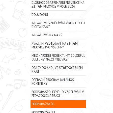
DLOUHODOBÁ PRIMÁRNÍ PREVENCE NA
ZŠ TGM MILOVICE V ROCE 2024
DOUČOVÁNÍ
INOVACE VE VZDĚLÁVÁNÍ V KONTEXTU
DIGITALIZACE
INOVACE VÝUKY NA ZŠ
KVALITNÍ VZDĚLÁVÁNÍ NA ZŠ TGM
MILOVICE PRO VŠECHNY
MEZINÁRODNÍ PROJEKT „MY COLORFUL
CULTURE“ NA ZŠ MILOVICE
OBĚDY DO ŠKOL VE STŘEDOČESKÉM
KRAJI
OPERAČNÍ PROGRAM JAN AMOS
KOMENSKÝ
PODPORA SPOLEČNÉHO VZDĚLÁVÁNÍ V
PEDAGOGICKÉ PRAXI
PODPORA ŽÁKŮ I.
PODPORA ŽÁKŮ II.