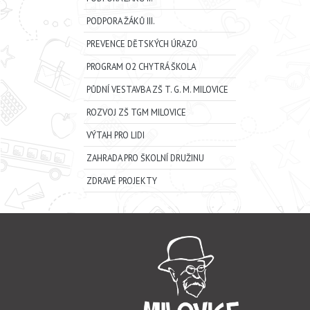
PODPORA ŽÁKŮ III.
PREVENCE DĚTSKÝCH ÚRAZŮ
PROGRAM O2 CHYTRÁ ŠKOLA
PŮDNÍ VESTAVBA ZŠ T. G. M. MILOVICE
ROZVOJ ZŠ TGM MILOVICE
VÝTAH PRO LIDI
ZAHRADA PRO ŠKOLNÍ DRUŽINU
ZDRAVÉ PROJEKTY