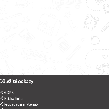
Důležité odkazy
GDPR
Etická linka
Propagační materiály