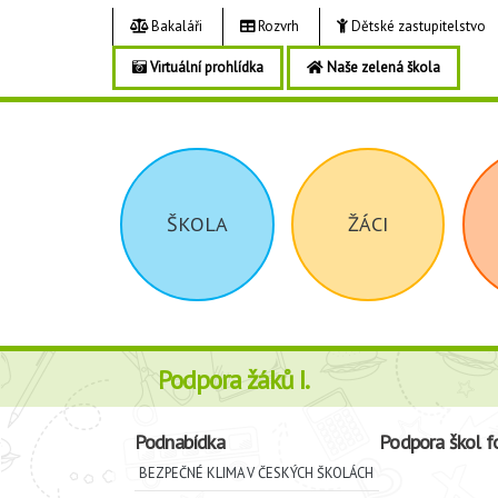
Bakaláři
Rozvrh
Dětské zastupitelstvo
Virtuální prohlídka
Naše zelená škola
ŠKOLA
ŽÁCI
Podpora žáků I.
Podnabídka
Podpora škol f
BEZPEČNÉ KLIMA V ČESKÝCH ŠKOLÁCH