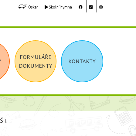
Oskar
Školní hymna
FORMULÁŘE
Y
KONTAKTY
DOKUMENTY
 I.