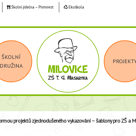
Školní jídelna – Primirest
Ekoškola
ŠKOLNÍ
PROJEKT
DRUŽINA
ormou projektů zjednodušeného vykazování – šablony pro ZŠ a MŠ