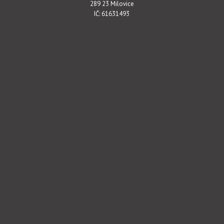
289 23 Milovice
IČ: 61631493