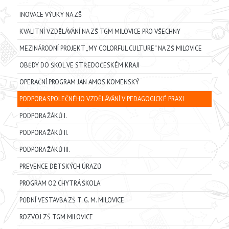
INOVACE VÝUKY NA ZŠ
KVALITNÍ VZDĚLÁVÁNÍ NA ZŠ TGM MILOVICE PRO VŠECHNY
MEZINÁRODNÍ PROJEKT „MY COLORFUL CULTURE“ NA ZŠ MILOVICE
OBĚDY DO ŠKOL VE STŘEDOČESKÉM KRAJI
OPERAČNÍ PROGRAM JAN AMOS KOMENSKÝ
PODPORA SPOLEČNÉHO VZDĚLÁVÁNÍ V PEDAGOGICKÉ PRAXI
PODPORA ŽÁKŮ I.
PODPORA ŽÁKŮ II.
PODPORA ŽÁKŮ III.
PREVENCE DĚTSKÝCH ÚRAZŮ
PROGRAM O2 CHYTRÁ ŠKOLA
PŮDNÍ VESTAVBA ZŠ T. G. M. MILOVICE
ROZVOJ ZŠ TGM MILOVICE