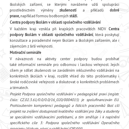
školských zařízení, se kterými navážeme užší spolupráci
prostřednictvím výměny
zkušeností
a příkladů
dobré
praxe,
například formou bodborných
stáží.
Centra podpory školám v oblasti společného vzdělávání
V každém kraji vznikla při krajských pracovištích NIDV
Centra
podpory školám v oblasti společného vzdělávání
, která poskytují
konzultace a poradenství nejen školám a školským zařízením, ale i
zájemcům z širší veřejnosti.
Motivační semináře
V návaznosti na aktivity center podpory budou probíhat
také informační semináře pro odbornou i laickou veřejnost. Jejich
cílem je sdílet zkušenosti se zaváděním inkluzivního vzdělávání na
konkrétních školách v kraji, rozšířit vhled do této problematiky i
široké rodičovské veřejnosti a diskutovat o konkrétních problémech
a tématech.
Projekt Podpora společného vzdělávání v pedagogické praxi
(registr.
číslo: CZ.02.3.61/0.0/0.0/16_020/0004015) je spolufinancován EU.
Prohloubením kompetencí pedagogů a řídících pracovníků škol cílí
projekt na zvýšení dostupnosti kvalitního vzdělání pro žáky a studenty
se speciálními vzdělávacími potřebami, a tím směřuje i k naplnění
specifického cíle 3: Podpora společného vzdělávání Operačního
programu Výzkum, vývoj a vzdělávání (OP VVV).