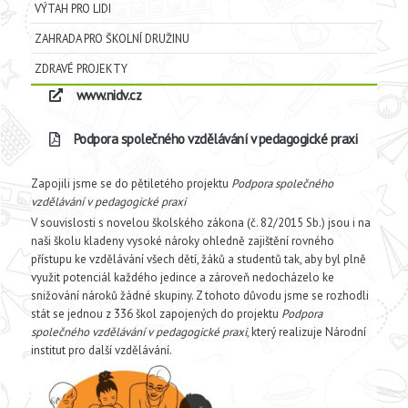
VÝTAH PRO LIDI
ZAHRADA PRO ŠKOLNÍ DRUŽINU
ZDRAVÉ PROJEKTY
www.nidv.cz
Podpora společného vzdělávání v pedagogické praxi
Zapojili jsme se do pětiletého projektu
Podpora společného
vzdělávání v pedagogické praxi
V souvislosti s novelou školského zákona (č. 82/2015 Sb.) jsou i na
naši školu kladeny vysoké nároky ohledně zajištění rovného
přístupu ke vzdělávání všech dětí, žáků a studentů tak, aby byl plně
využit potenciál každého jedince a zároveň nedocházelo ke
snižování nároků žádné skupiny. Z tohoto důvodu jsme se rozhodli
stát se jednou z 336 škol zapojených do projektu
Podpora
společného vzdělávání v pedagogické praxi
, který realizuje Národní
institut pro další vzdělávání.