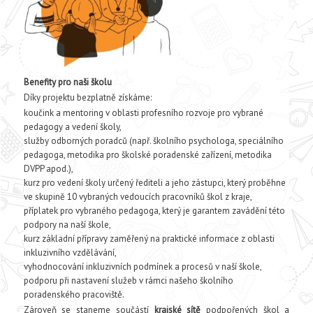
Benefity pro naši školu
Díky projektu bezplatně získáme:
koučink a mentoring v oblasti profesního rozvoje pro vybrané
pedagogy a vedení školy,
služby odborných poradců (např. školního psychologa, speciálního
pedagoga, metodika pro školské poradenské zařízení, metodika
DVPP apod.),
kurz pro vedení školy určený řediteli a jeho zástupci, který proběhne
ve skupině 10 vybraných vedoucích pracovníků škol z kraje,
příplatek pro vybraného pedagoga, který je garantem zavádění této
podpory na naší škole,
kurz základní přípravy zaměřený na praktické informace z oblasti
inkluzivního vzdělávání,
vyhodnocování inkluzivních podmínek a procesů v naší škole,
podporu při nastavení služeb v rámci našeho školního
poradenského pracoviště.
Zároveň se staneme součástí
krajské sítě
podpořených škol a