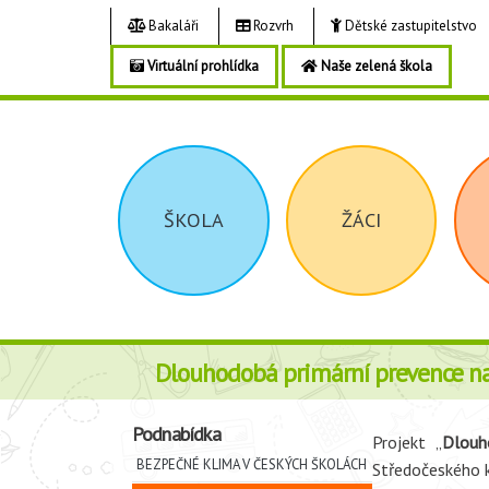
Bakaláři
Rozvrh
Dětské zastupitelstvo
Virtuální prohlídka
Naše zelená škola
ŠKOLA
ŽÁCI
Dlouhodobá primární prevence na
Podnabídka
Projekt „
Dlouh
BEZPEČNÉ KLIMA V ČESKÝCH ŠKOLÁCH
Středočeského k