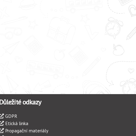
Důležité odkazy
GDPR
Etická linka
Propagační materiály