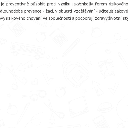
je preventivně působit proti vzniku jakýchkoliv forem rizikové
 dlouhodobé prevence - žáci, v oblasti vzdělávání - učitelé) tako
vy rizikového chování ve společnosti a podporují zdravý životní sty