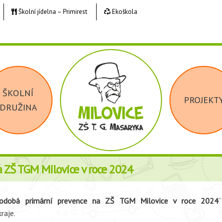
Školní jídelna – Primirest
Ekoškola
ŠKOLNÍ
PROJEKT
DRUŽINA
 ZŠ TGM Milovice v roce 2024
odobá primární prevence na ZŠ TGM Milovice v roce 2024
raje.