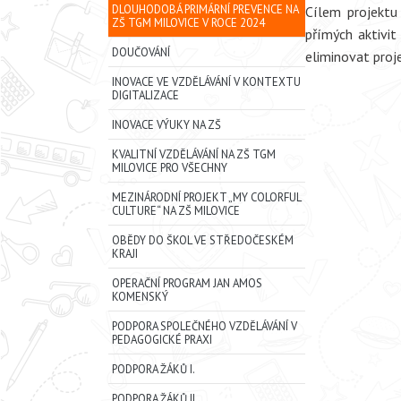
DLOUHODOBÁ PRIMÁRNÍ PREVENCE NA
Cílem projektu 
ZŠ TGM MILOVICE V ROCE 2024
přímých aktivit
DOUČOVÁNÍ
eliminovat proje
INOVACE VE VZDĚLÁVÁNÍ V KONTEXTU
DIGITALIZACE
INOVACE VÝUKY NA ZŠ
KVALITNÍ VZDĚLÁVÁNÍ NA ZŠ TGM
MILOVICE PRO VŠECHNY
MEZINÁRODNÍ PROJEKT „MY COLORFUL
CULTURE“ NA ZŠ MILOVICE
OBĚDY DO ŠKOL VE STŘEDOČESKÉM
KRAJI
OPERAČNÍ PROGRAM JAN AMOS
KOMENSKÝ
PODPORA SPOLEČNÉHO VZDĚLÁVÁNÍ V
PEDAGOGICKÉ PRAXI
PODPORA ŽÁKŮ I.
PODPORA ŽÁKŮ II.