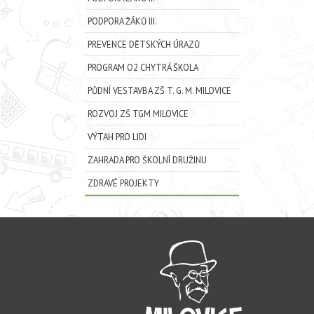
PODPORA ŽÁKŮ III.
PREVENCE DĚTSKÝCH ÚRAZŮ
PROGRAM O2 CHYTRÁ ŠKOLA
PŮDNÍ VESTAVBA ZŠ T. G. M. MILOVICE
ROZVOJ ZŠ TGM MILOVICE
VÝTAH PRO LIDI
ZAHRADA PRO ŠKOLNÍ DRUŽINU
ZDRAVÉ PROJEKTY