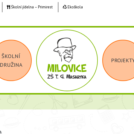
Školní jídelna – Primirest
Ekoškola
ŠKOLNÍ
PROJEKT
DRUŽINA
.