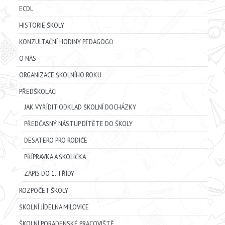
ECDL
HISTORIE ŠKOLY
KONZULTAČNÍ HODINY PEDAGOGŮ
O NÁS
ORGANIZACE ŠKOLNÍHO ROKU
PŘEDŠKOLÁCI
JAK VYŘÍDIT ODKLAD ŠKOLNÍ DOCHÁZKY
PŘEDČASNÝ NÁSTUP DÍTĚTE DO ŠKOLY
DESATERO PRO RODIČE
PŘÍPRAVKA A ŠKOLIČKA
ZÁPIS DO 1. TŘÍDY
ROZPOČET ŠKOLY
ŠKOLNÍ JÍDELNA MILOVICE
ŠKOLNÍ PORADENSKÉ PRACOVIŠTĚ