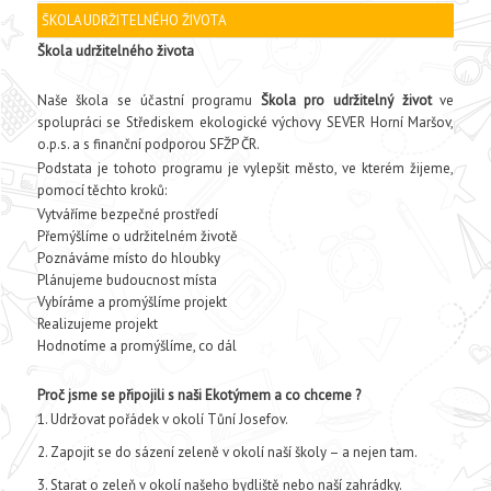
ŠKOLA UDRŽITELNÉHO ŽIVOTA
Škola udržitelného života
Naše škola se účastní programu
Škola pro udržitelný život
ve
spolupráci se Střediskem ekologické výchovy SEVER Horní Maršov,
o.p.s. a s finanční podporou SFŽP ČR.
Podstata je tohoto programu je vylepšit město, ve kterém žijeme,
pomocí těchto kroků:
Vytváříme bezpečné prostředí
Přemýšlíme o udržitelném životě
Poznáváme místo do hloubky
Plánujeme budoucnost místa
Vybíráme a promýšlíme projekt
Realizujeme projekt
Hodnotíme a promýšlíme, co dál
Proč jsme se připojili s naši Ekotýmem a co chceme ?
Udržovat pořádek v okolí Tůní Josefov.
Zapojit se do sázení zeleně v okolí naší školy – a nejen tam.
Starat o zeleň v okolí našeho bydliště nebo naší zahrádky.