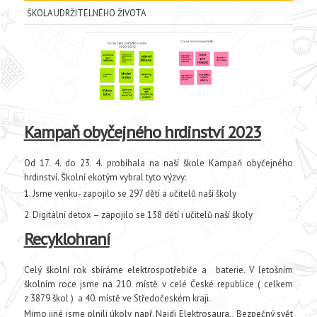
ŠKOLA UDRŽITELNÉHO ŽIVOTA
Kampaň obyčejného hrdinství 2023
Od 17. 4. do 23. 4. probíhala na naší škole Kampaň obyčejného
hrdinství. Školní ekotým vybral tyto výzvy:
Jsme venku- zapojilo se 297 dětí a učitelů naší školy
Digitální detox – zapojilo se 138 dětí i učitelů naší školy
Recyklohraní
Celý školní rok sbíráme elektrospotřebiče a baterie. V letošním
školním roce jsme na 210. místě v celé České republice ( celkem
z 3879 škol ) a 40. místě ve Středočeském kraji.
Mimo jiné jsme plnili úkoly např. Najdi Elektrosaura,, Bezpečný svět