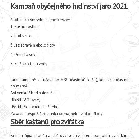
Kampaň obyčejného hrdinství jaro 2021
Školní ekotým vybral jsme 5 výzev:
Zasaď rostlinu
Buď venku
Jez zdravě a ekologicky
Den pro sebe
Sniž spotřebu vody
Jarní kampaně se účastnilo 678 účastníků, každý, kdo se zúčastnil
průměrně:
Byl venku 7 hodin denně
Ušetřil 630 l vody
Ušetřil 9 kg oxidu uhličitého
Zasadil alespoň 1 rostlinku doma, nebo v okolí školy
Sběr kaštanů pro zvířátka
Během října proběhla sběrová soutěž, která pomohla zvířátkům