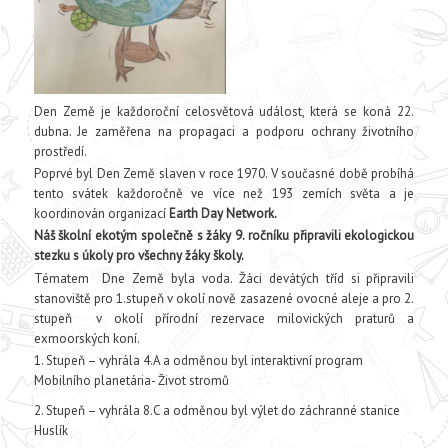
Den Země je každoroční celosvětová událost, která se koná 22.
dubna. Je zaměřena na propagaci a podporu ochrany životního
prostředí.
Poprvé byl Den Země slaven v roce 1970. V současné době probíhá
tento svátek každoročně ve více než 193 zemích světa a je
koordinován organizací
Earth Day Network.
Náš školní ekotým společně s žáky 9. ročníku připravili ekologickou
stezku s úkoly pro všechny žáky školy.
Tématem Dne Země byla voda. Žáci devátých tříd si připravili
stanoviště pro 1.stupeň v okolí nově zasazené ovocné aleje a pro 2.
stupeň v okolí přírodní rezervace milovických praturů a
exmoorských koní.
Stupeň – vyhrála 4.A a odměnou byl interaktivní program
Mobilního planetária- Život stromů
Stupeň – vyhrála 8.C a odměnou byl výlet do záchranné stanice
Huslík