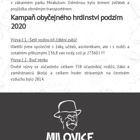
v zábavném parku Mirakulum. Odměnou bylo krmení zvířátek a
projížďka obrněným transportérem.
Kampaň obyčejného hrdinství podzim
2020
Výzva č.1 - Šetři vodou při čištění zubů!
Ušetřili jsme společně s žáky, učiteli, asistentkami, ale i s rodiči a
ostatními příbuznými 136,8 van vody, což je 27360 l !!!
Výzva č.2 - Buď venku
Druhé výzvy se zúčastnilo celkem 558 účastníků( rodičů, žáků a
zaměstnanců školy) a celkem hodin strávených na čerstvém
vzduchu bylo 2814.