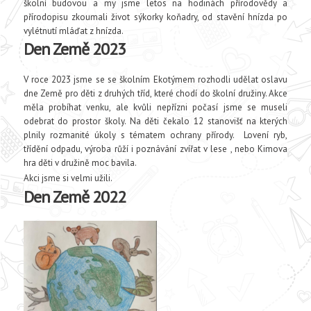
školní budovou a my jsme letos na hodinách přírodovědy a
přírodopisu zkoumali život sýkorky koňadry, od stavění hnízda po
vylétnutí mláďat z hnízda.
Den Země 2023
V roce 2023 jsme se se školním Ekotýmem rozhodli udělat oslavu
dne Země pro děti z druhých tříd, které chodí do školní družiny. Akce
měla probíhat venku, ale kvůli nepřízni počasí jsme se museli
odebrat do prostor školy. Na děti čekalo 12 stanovišť na kterých
plnily rozmanité úkoly s tématem ochrany přírody. Lovení ryb,
třídění odpadu, výroba růží i poznávání zvířat v lese , nebo Kimova
hra děti v družině moc bavila.
Akci jsme si velmi užili.
Den Země 2022