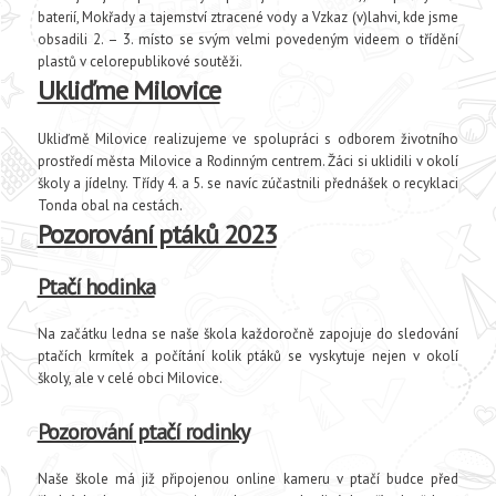
baterií, Mokřady a tajemství ztracené vody a Vzkaz (v)lahvi, kde jsme
obsadili 2. – 3. místo se svým velmi povedeným videem o třídění
plastů v celorepublikové soutěži.
Ukliďme Milovice
Ukliďmě Milovice realizujeme ve spolupráci s odborem životního
prostředí města Milovice a Rodinným centrem. Žáci si uklidili v okolí
školy a jídelny. Třídy 4. a 5. se navíc zúčastnili přednášek o recyklaci
Tonda obal na cestách.
Pozorování ptáků 2023
Ptačí hodinka
Na začátku ledna se naše škola každoročně zapojuje do sledování
ptačích krmítek a počítání kolik ptáků se vyskytuje nejen v okolí
školy, ale v celé obci Milovice.
Pozorování ptačí rodinky
Naše škole má již připojenou online kameru v ptačí budce před