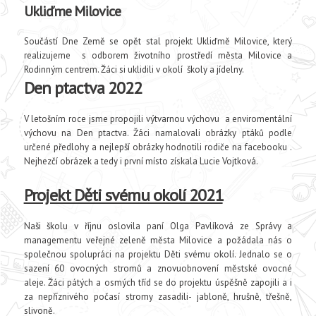
Ukliďme Milovice
Součástí Dne Země se opět stal projekt Ukliďmě Milovice, který
realizujeme s odborem životního prostředí města Milovice a
Rodinným centrem. Žáci si uklidili v okolí školy a jídelny.
Den ptactva 2022
V letošním roce jsme propojili výtvarnou výchovu a enviromentální
výchovu na Den ptactva. Žáci namalovali obrázky ptáků podle
určené předlohy a nejlepší obrázky hodnotili rodiče na facebooku .
Nejhezčí obrázek a tedy i první místo získala Lucie Vojtková.
Projekt Děti svému okolí 2021
Naši školu v říjnu oslovila paní Olga Pavlíková ze Správy a
managementu veřejné zeleně města Milovice a požádala nás o
společnou spolupráci na projektu Děti svému okolí. Jednalo se o
sazení 60 ovocných stromů a znovuobnovení městské ovocné
aleje. Žáci pátých a osmých tříd se do projektu úspěšně zapojili a i
za nepříznivého počasí stromy zasadili- jabloně, hrušně, třešně,
slivoně.