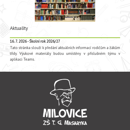
Aktuality
16. 7. 2026 - Školní rok 2026/27
Tato stránka slouží k předání aktuálních informací rodičům a žákům
třídy. Výukové materiály budou umístěny v příslušném týmu v
aplikaci Teams.