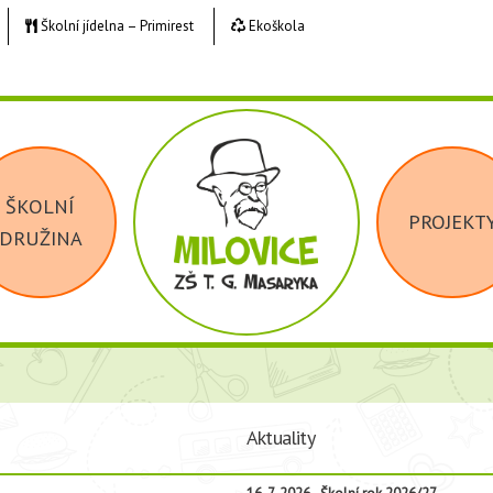
Školní jídelna – Primirest
Ekoškola
ŠKOLNÍ
PROJEKT
DRUŽINA
Aktuality