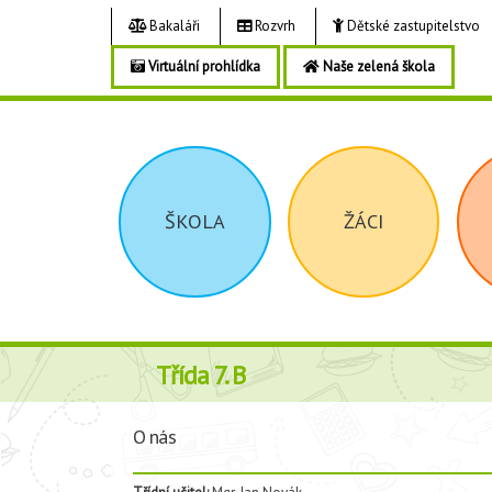
Bakaláři
Rozvrh
Dětské zastupitelstvo
Virtuální prohlídka
Naše zelená škola
ŠKOLA
ŽÁCI
Třída 7. B
O nás