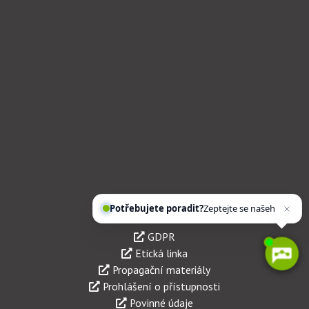
Důležité odkazy
Potřebujete poradit?
Zeptejte se našeho asist
GDPR
Etická linka
Propagační materiály
Prohlášení o přístupnosti
Povinné údaje