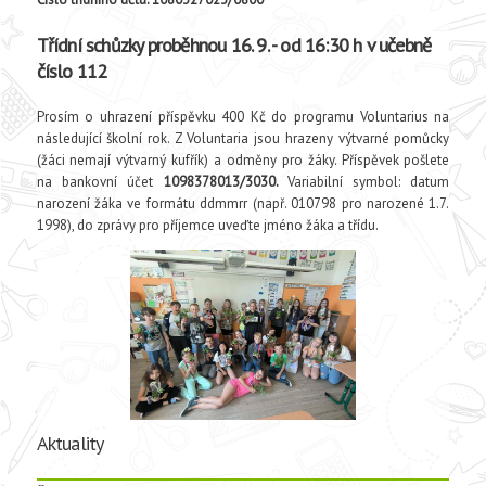
Třídní schůzky proběhnou 16. 9. - od 16:30 h v učebně
číslo 112
Prosím o uhrazení příspěvku 400 Kč do programu Voluntarius na
následující školní rok. Z Voluntaria jsou hrazeny výtvarné pomůcky
(žáci nemají výtvarný kufřík) a odměny pro žáky. Příspěvek pošlete
na bankovní účet
1098378013/3030.
Variabilní symbol: datum
narození žáka ve formátu ddmmrr (např. 010798 pro narozené 1.7.
1998), do zprávy pro příjemce uveďte jméno žáka a třídu.
Aktuality