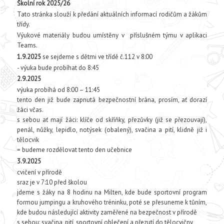
Školní rok 2025/26
Tato stránka slouží k předání aktuálních informací rodičům a žákům
třídy.
Výukové materiály budou umístěny v příslušném týmu v aplikaci
Teams.
1.9.2025
se sejdeme s dětmi ve třídě č.112 v 8:00
- výuka bude probíhat do 8:45
2.9.2025
výuka probíhá od 8:00 – 11:45
tento den již bude zapnutá bezpečnostní brána, prosím, ať dorazí
žáci včas.
s sebou ať mají žáci: klíče od skříňky, přezůvky (již se přezouvají),
penál, nůžky, lepidlo, notýsek (obalený), svačina a pití, klidně již i
tělocvik
= budeme rozdělovat tento den učebnice
3.9.2025
cvičení v přírodě
sraz je v 7:10 před školou
jdeme s žáky na 8 hodinu na Milten, kde bude sportovní program
formou jumpingu a kruhového tréninku, poté se přesuneme k tůním,
kde budou následující aktivity zaměřené na bezpečnost v přírodě
s sebou: svačina, pití, sportovní oblečení a přezutí do tělocvičny