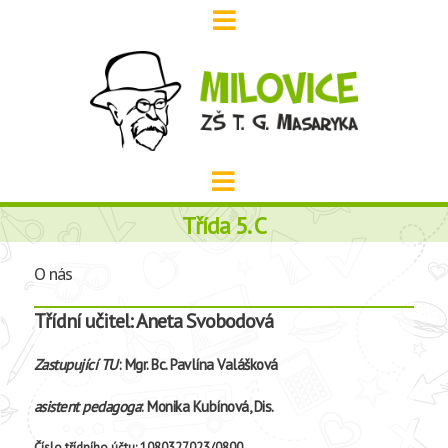
Třída 5. C
O nás
Třídní učitel:
Aneta Svobodová
Zastupující TU
: Mgr. Bc. Pavlína Valášková
asistent pedagoga
: Monika Kubínová, Dis.
Číslo třídního účtu: 1080327023/0800