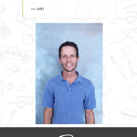
<<< ZPĚT