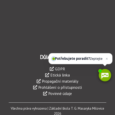
Důležité odkazy
Potřebujete poradit?
Zeptejte se naš
GDPR
Etická linka
Propagační materiály
Prohlášení o přístupnosti
Povinné údaje
Všechna práva vyhrazena | Základní škola T. G. Masaryka Milovice
2026