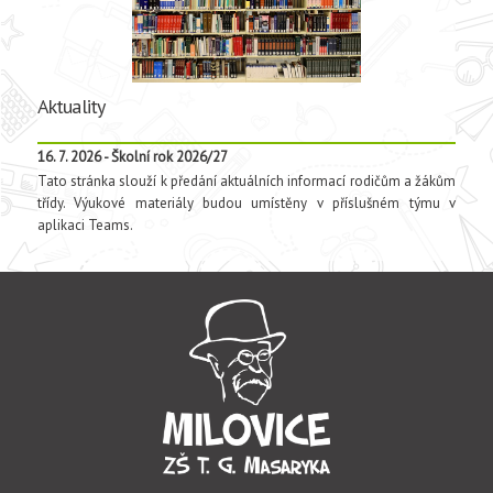
Aktuality
16. 7. 2026 - Školní rok 2026/27
Tato stránka slouží k předání aktuálních informací rodičům a žákům
třídy. Výukové materiály budou umístěny v příslušném týmu v
aplikaci Teams.